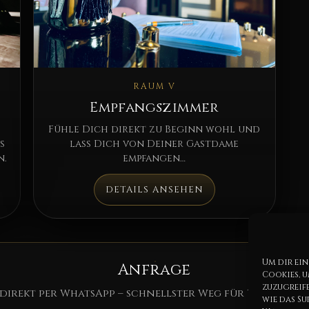
RAUM V
Empfangszimmer
d
Fühle Dich direkt zu Beginn wohl und
s
lass Dich von Deiner Gastdame
n.
empfangen…
DETAILS ANSEHEN
Um dir ein
Anfrage
Cookies, 
zuzugreif
 direkt per WhatsApp – schnellster Weg für Termin & 
wie das Su