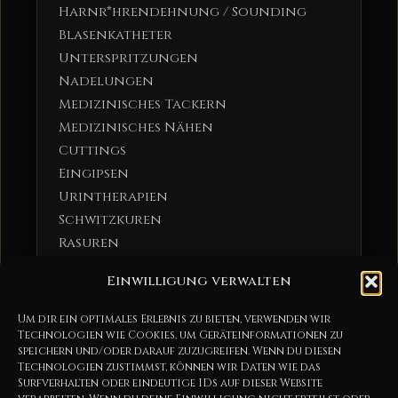
Harnr*hrendehnung / Sounding
Blasenkatheter
Unterspritzungen
Nadelungen
Medizinisches Tackern
Medizinisches Nähen
Cuttings
Eingipsen
Urintherapien
Schwitzkuren
Rasuren
Zw*ngsm*lkungen
Einwilligung verwalten
Schein-OPs
Um dir ein optimales Erlebnis zu bieten, verwenden wir
Dirty Games
Technologien wie Cookies, um Geräteinformationen zu
speichern und/oder darauf zuzugreifen. Wenn du diesen
Vomit / Römische Dusche
Technologien zustimmst, können wir Daten wie das
NS
Surfverhalten oder eindeutige IDs auf dieser Website