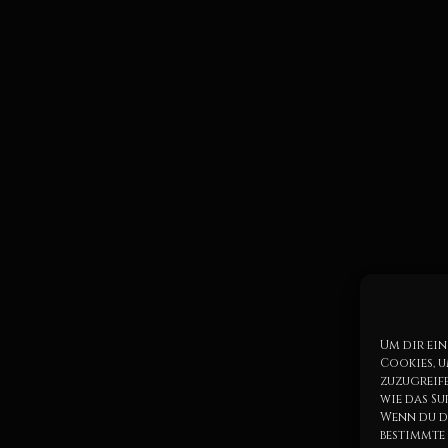
Um dir ein
Cookies, 
zuzugreif
wie das Su
Wenn du d
bestimmte